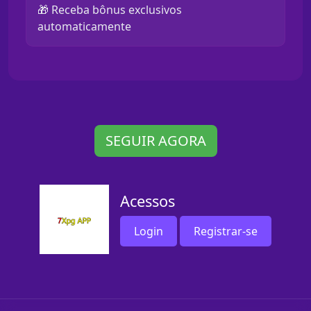
🎁 Receba bônus exclusivos
automaticamente
SEGUIR AGORA
Acessos
Login
Registrar-se