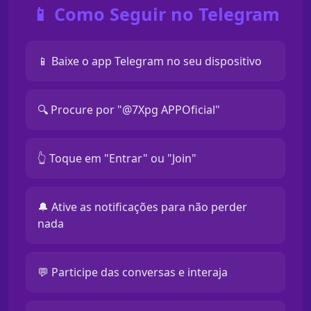
📱 Como Seguir no Telegram
📱 Baixe o app Telegram no seu dispositivo
🔍 Procure por "@7Xpg APPOficial"
👆 Toque em "Entrar" ou "Join"
🔔 Ative as notificações para não perder
nada
💬 Participe das conversas e interaja