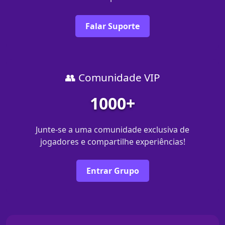
Falar Suporte
👥 Comunidade VIP
1000+
Junte-se a uma comunidade exclusiva de
jogadores e compartilhe experiências!
Entrar Grupo