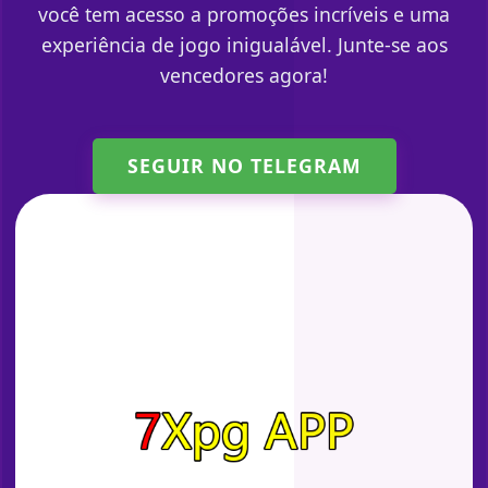
você tem acesso a promoções incríveis e uma
experiência de jogo inigualável. Junte-se aos
vencedores agora!
SEGUIR NO TELEGRAM