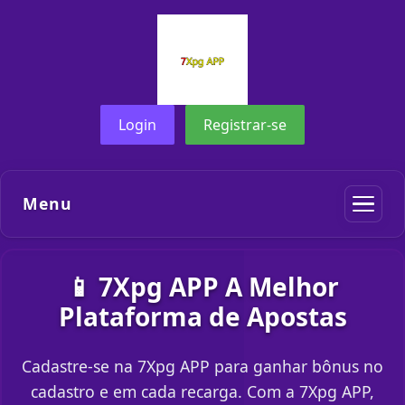
Login
Registrar-se
Menu
📱 7Xpg APP A Melhor
Plataforma de Apostas
Cadastre-se na 7Xpg APP para ganhar bônus no
cadastro e em cada recarga. Com a 7Xpg APP,