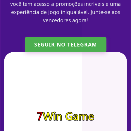
você tem acesso a promoções incríveis e uma
experiência de jogo inigualável. Junte-se aos
vencedores agora!
SEGUIR NO TELEGRAM