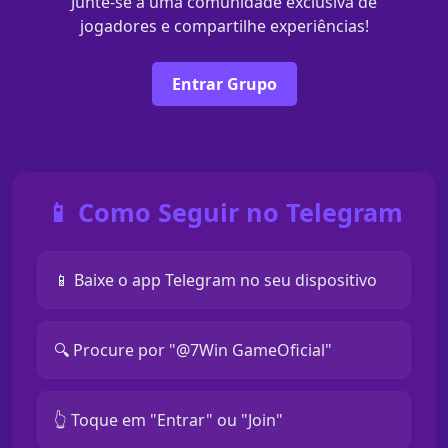
Junte-se a uma comunidade exclusiva de
jogadores e compartilhe experiências!
Entrar Grupo
📱 Como Seguir no Telegram
📱 Baixe o app Telegram no seu dispositivo
🔍 Procure por "@7Win GameOficial"
👆 Toque em "Entrar" ou "Join"