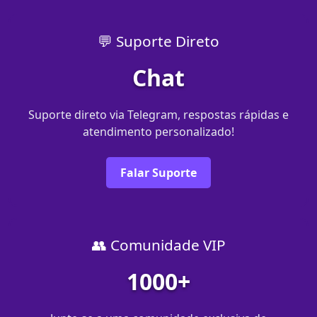
💬 Suporte Direto
Chat
Suporte direto via Telegram, respostas rápidas e
atendimento personalizado!
Falar Suporte
👥 Comunidade VIP
1000+