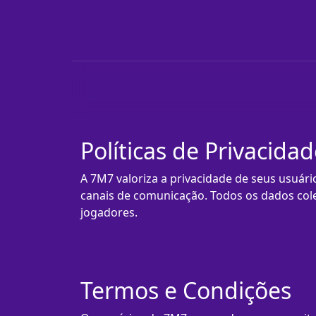
Políticas de Privacida
A 7M7 valoriza a privacidade de seus usuá
canais de comunicação. Todos os dados cole
jogadores.
Termos e Condições