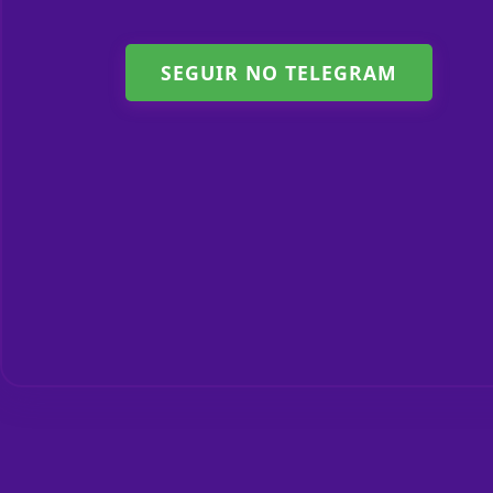
SEGUIR NO TELEGRAM