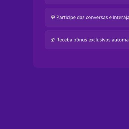
💬 Participe das conversas e interaj
🎁 Receba bônus exclusivos autom