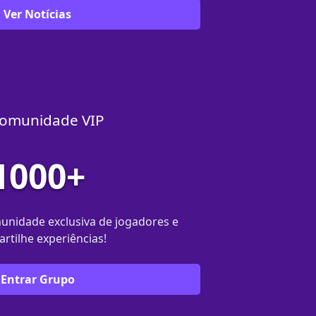
Ver Notícias
Comunidade VIP
1000+
unidade exclusiva de jogadores e
rtilhe experiências!
Entrar Grupo