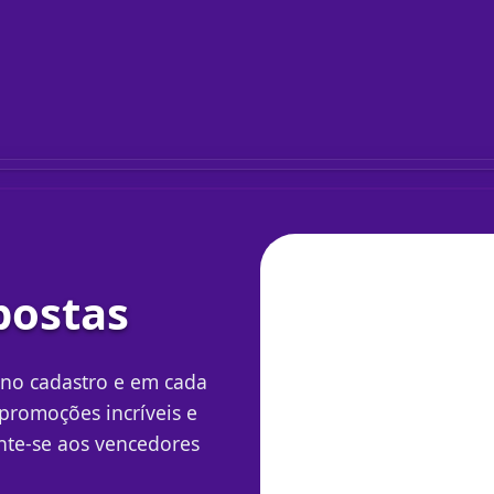
postas
no cadastro e em cada
promoções incríveis e
unte-se aos vencedores