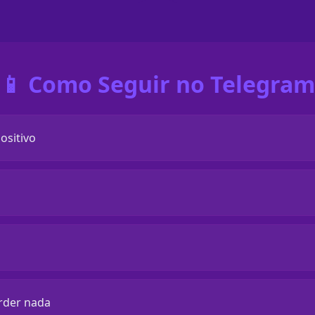
📱 Como Seguir no Telegram
ositivo
erder nada