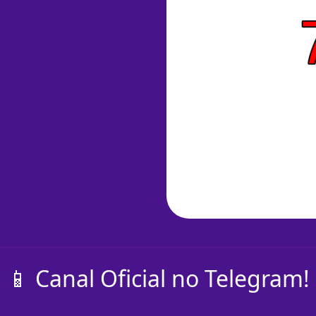
📱 Canal Oficial no Telegram!