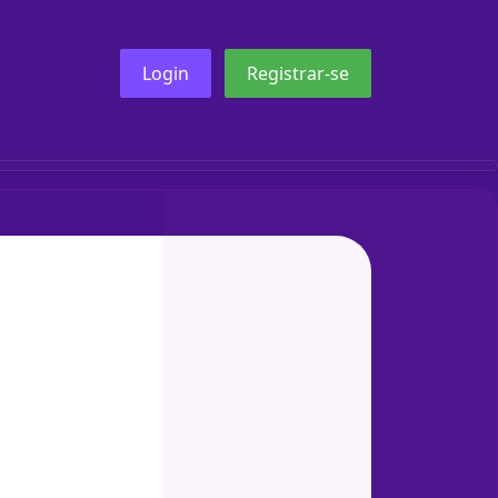
Login
Registrar-se