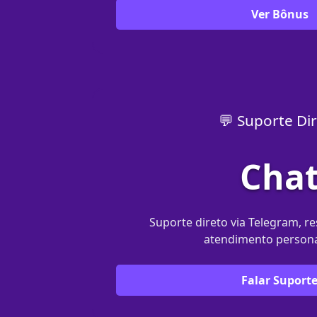
Ver Bônus
💬 Suporte Di
Cha
Suporte direto via Telegram, r
atendimento persona
Falar Suport