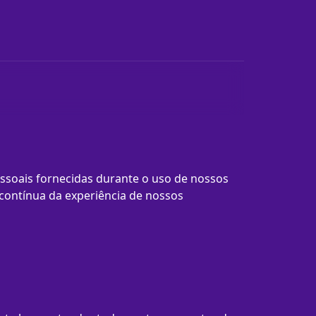
ssoais fornecidas durante o uso de nossos
 contínua da experiência de nossos