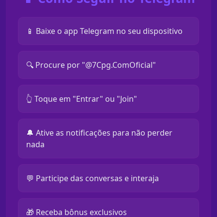
📱 Baixe o app Telegram no seu dispositivo
🔍 Procure por "@7Cpg.ComOficial"
👆 Toque em "Entrar" ou "Join"
🔔 Ative as notificações para não perder
nada
💬 Participe das conversas e interaja
🎁 Receba bônus exclusivos