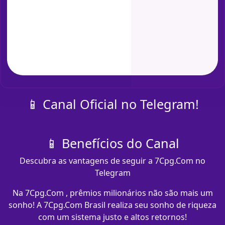
📱 Canal Oficial no Telegram!
📱 Benefícios do Canal
Descubra as vantagens de seguir a 7Cpg.Com no
Telegram
Na 7Cpg.Com , prêmios milionários não são mais um
sonho! A 7Cpg.Com Brasil realiza seu sonho de riqueza
com um sistema justo e altos retornos!