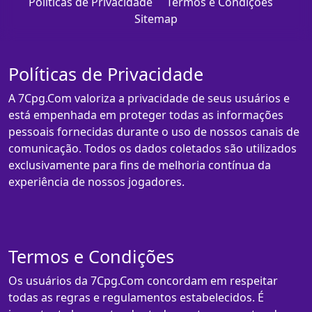
Políticas de Privacidade
Termos e Condições
Sitemap
Políticas de Privacidade
A 7Cpg.Com valoriza a privacidade de seus usuários e
está empenhada em proteger todas as informações
pessoais fornecidas durante o uso de nossos canais de
comunicação. Todos os dados coletados são utilizados
exclusivamente para fins de melhoria contínua da
experiência de nossos jogadores.
Termos e Condições
Os usuários da 7Cpg.Com concordam em respeitar
todas as regras e regulamentos estabelecidos. É