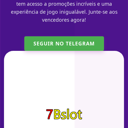
tem acesso a promoções incríveis e uma
experiência de jogo inigualável. Junte-se aos
vencedores agora!
SEGUIR NO TELEGRAM