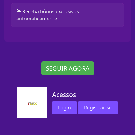
🎁 Receba bônus exclusivos
automaticamente
SEGUIR AGORA
Acessos
Login
Registrar-se