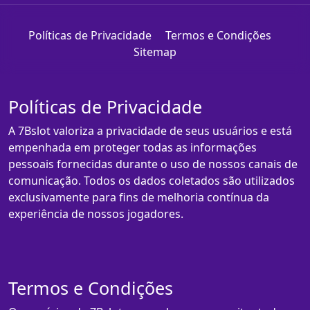
Políticas de Privacidade
Termos e Condições
Sitemap
Políticas de Privacidade
A 7Bslot valoriza a privacidade de seus usuários e está
empenhada em proteger todas as informações
pessoais fornecidas durante o uso de nossos canais de
comunicação. Todos os dados coletados são utilizados
exclusivamente para fins de melhoria contínua da
experiência de nossos jogadores.
Termos e Condições