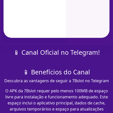
📱 Canal Oficial no Telegram!
📱 Benefícios do Canal
Descubra as vantagens de seguir a 7Bslot no Telegram
O APK da 7Bslot requer pelo menos 100MB de espaço
livre para instalação e funcionamento adequado. Este
espaço inclui o aplicativo principal, dados de cache,
arquivos temporários e espaço para atualizações