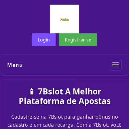
Login
Registrar-se
Menu
📱 7Bslot A Melhor
Plataforma de Apostas
Cadastre-se na 7Bslot para ganhar bônus no
cadastro e em cada recarga. Com a 7Bslot, você