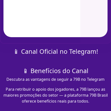
📱 Canal Oficial no Telegram!
📱 Benefícios do Canal
Descubra as vantagens de seguir a 79B no Telegram
Para retribuir o apoio dos jogadores, a 79B lançou as
maiores promoções do setor — a plataforma 79B Brasil
oferece benefícios reais para todos.