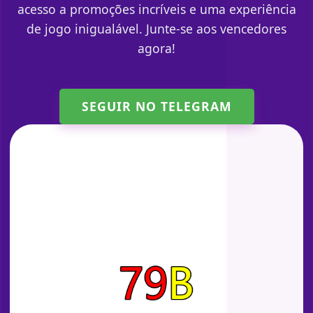
acesso a promoções incríveis e uma experiência
de jogo inigualável. Junte-se aos vencedores
agora!
SEGUIR NO TELEGRAM