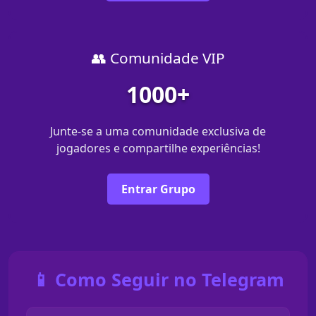
👥 Comunidade VIP
1000+
Junte-se a uma comunidade exclusiva de
jogadores e compartilhe experiências!
Entrar Grupo
📱 Como Seguir no Telegram