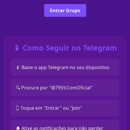
Entrar Grupo
📱 Como Seguir no Telegram
📱 Baixe o app Telegram no seu dispositivo
🔍 Procure por "@7959.ComOficial"
👆 Toque em "Entrar" ou "Join"
🔔 Ative as notificações para não perder