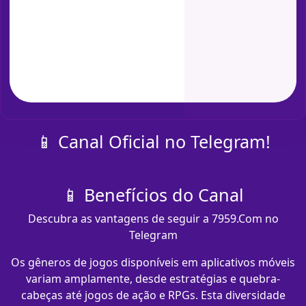
📱 Canal Oficial no Telegram!
📱 Benefícios do Canal
Descubra as vantagens de seguir a 7959.Com no
Telegram
Os gêneros de jogos disponíveis em aplicativos móveis
variam amplamente, desde estratégias e quebra-
cabeças até jogos de ação e RPGs. Esta diversidade