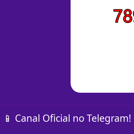
📱 Canal Oficial no Telegram!