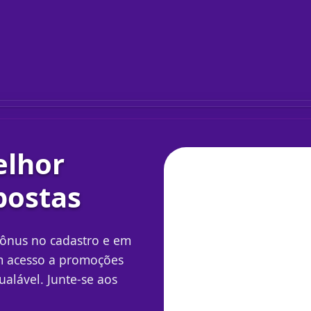
elhor
postas
ônus no cadastro e em
m acesso a promoções
ualável. Junte-se aos