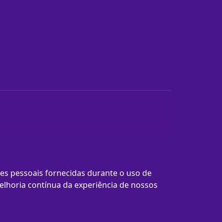
es pessoais fornecidas durante o uso de
elhoria contínua da experiência de nossos