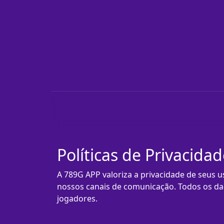
Políticas de Privacida
A 789G APP valoriza a privacidade de seus 
nossos canais de comunicação. Todos os dad
jogadores.