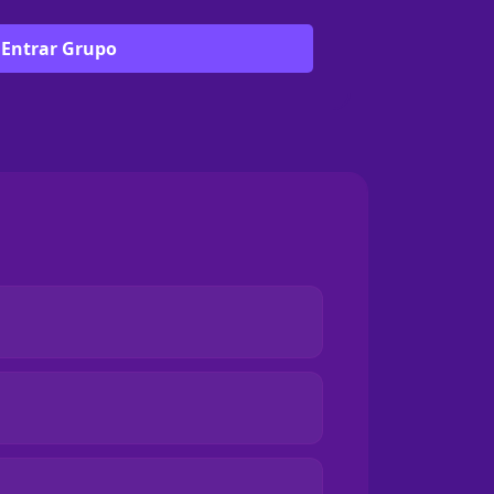
Entrar Grupo