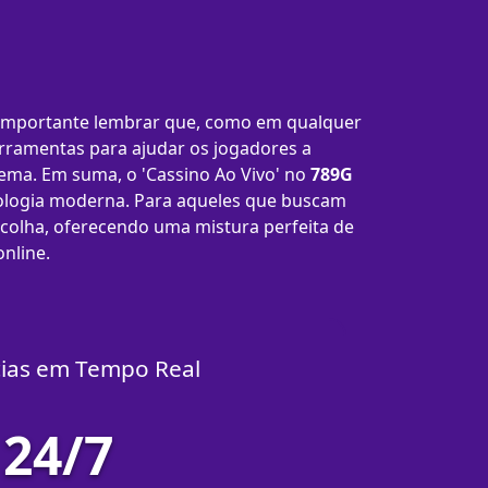
é importante lembrar que, como em qualquer
erramentas para ajudar os jogadores a
ema. Em suma, o 'Cassino Ao Vivo' no
789G
ologia moderna. Para aqueles que buscam
scolha, oferecendo uma mistura perfeita de
nline.
cias em Tempo Real
24/7