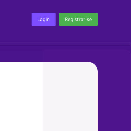
Login
Registrar-se