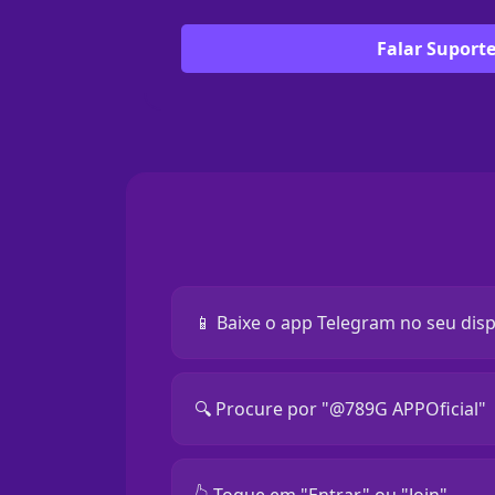
Falar Suport
📱 Baixe o app Telegram no seu disp
🔍 Procure por "@789G APPOficial"