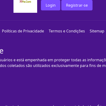
Login
Registrar-se
Políticas de Privacidade
Termos e Condições
Sitemap
de
usuários e está empenhada em proteger todas as informaçõ
os coletados são utilizados exclusivamente para fins de m