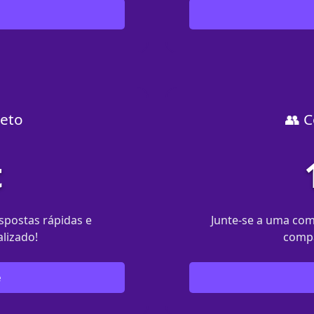
reto
👥 
t
espostas rápidas e
Junte-se a uma com
lizado!
compa
e