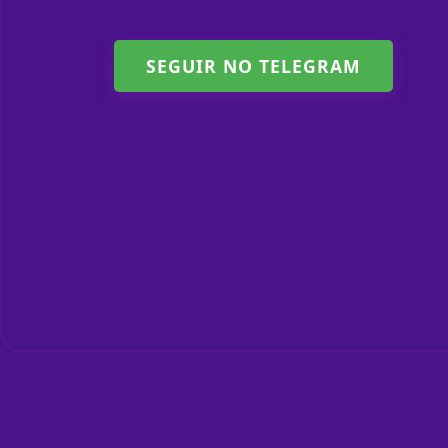
SEGUIR NO TELEGRAM