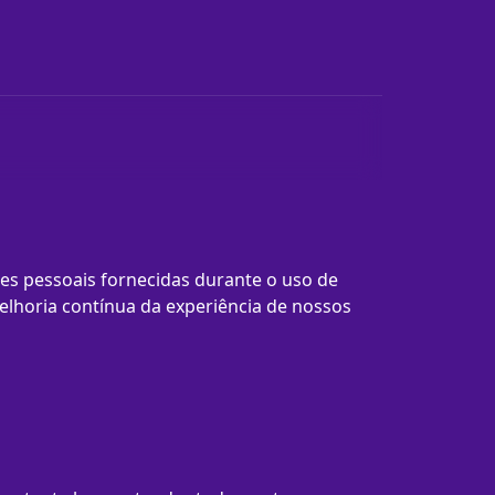
es pessoais fornecidas durante o uso de
elhoria contínua da experiência de nossos