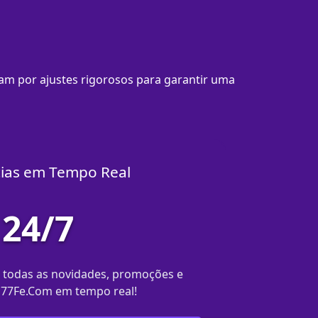
am por ajustes rigorosos para garantir uma
cias em Tempo Real
24/7
e todas as novidades, promoções e
 77Fe.Com em tempo real!