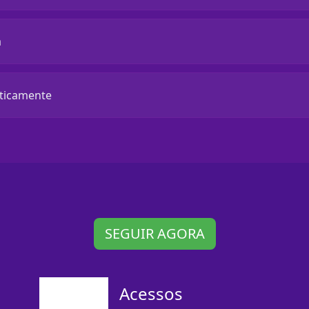
a
aticamente
SEGUIR AGORA
Acessos