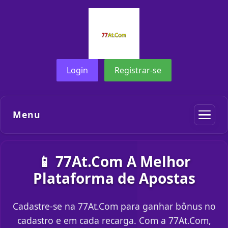
Login
Registrar-se
Menu
📱 77At.Com A Melhor
Plataforma de Apostas
Cadastre-se na 77At.Com para ganhar bônus no
cadastro e em cada recarga. Com a 77At.Com,