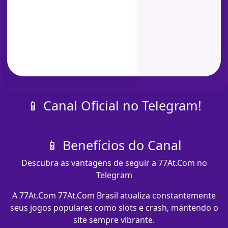
📱 Canal Oficial no Telegram!
📱 Benefícios do Canal
Descubra as vantagens de seguir a 77At.Com no
Telegram
A 77At.Com 77At.Com Brasil atualiza constantemente
seus jogos populares como slots e crash, mantendo o
site sempre vibrante.