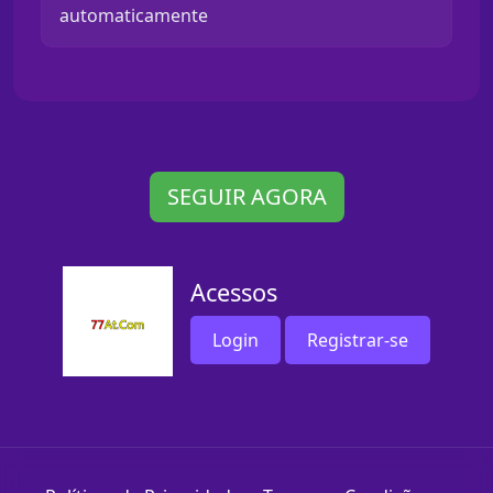
automaticamente
SEGUIR AGORA
Acessos
Login
Registrar-se