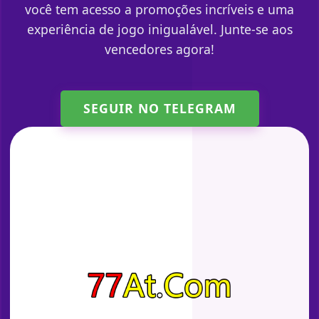
você tem acesso a promoções incríveis e uma
experiência de jogo inigualável. Junte-se aos
vencedores agora!
SEGUIR NO TELEGRAM