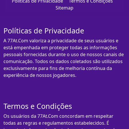
Políticas de Privacidade
Termos e Condições
Sitemap
Políticas de Privacidade
A 77At.Com valoriza a privacidade de seus usuários e
está empenhada em proteger todas as informações
pessoais fornecidas durante o uso de nossos canais de
comunicação. Todos os dados coletados são utilizados
exclusivamente para fins de melhoria contínua da
experiência de nossos jogadores.
Termos e Condições
Os usuários da 77At.Com concordam em respeitar
todas as regras e regulamentos estabelecidos. É