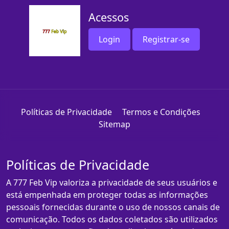
Acessos
Login
Registrar-se
Políticas de Privacidade
Termos e Condições
Sitemap
Políticas de Privacidade
A 777 Feb Vip valoriza a privacidade de seus usuários e
está empenhada em proteger todas as informações
pessoais fornecidas durante o uso de nossos canais de
comunicação. Todos os dados coletados são utilizados