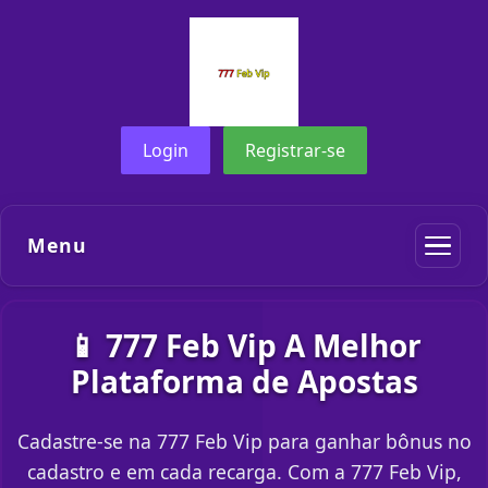
Login
Registrar-se
Menu
📱 777 Feb Vip A Melhor
Plataforma de Apostas
Cadastre-se na 777 Feb Vip para ganhar bônus no
cadastro e em cada recarga. Com a 777 Feb Vip,