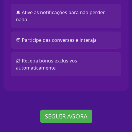
🔔 Ative as notificações para não perder
nada
💬 Participe das conversas e interaja
🎁 Receba bônus exclusivos
automaticamente
SEGUIR AGORA