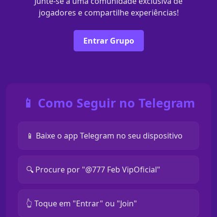
Junte-se a uma comunidade exclusiva de
jogadores e compartilhe experiências!
Entrar Grupo
📱 Como Seguir no Telegram
📱 Baixe o app Telegram no seu dispositivo
🔍 Procure por "@777 Feb VipOficial"
👆 Toque em "Entrar" ou "Join"