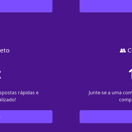
reto
👥 
t
espostas rápidas e
Junte-se a uma com
lizado!
compa
e