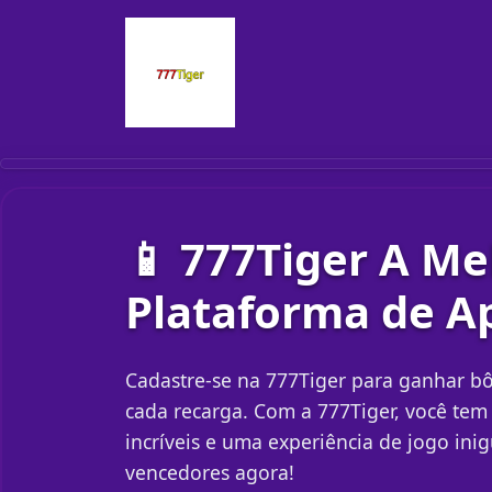
📱 777Tiger A Me
Plataforma de A
Cadastre-se na 777Tiger para ganhar b
cada recarga. Com a 777Tiger, você te
incríveis e uma experiência de jogo inig
vencedores agora!