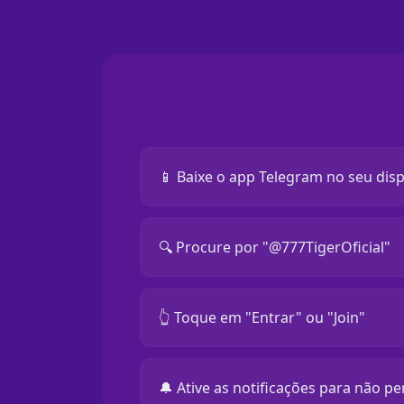
📱 Baixe o app Telegram no seu disp
🔍 Procure por "@777TigerOficial"
👆 Toque em "Entrar" ou "Join"
🔔 Ative as notificações para não p