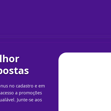
lhor
postas
ônus no cadastro e em
m acesso a promoções
ualável. Junte-se aos