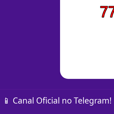
📱 Canal Oficial no Telegram!