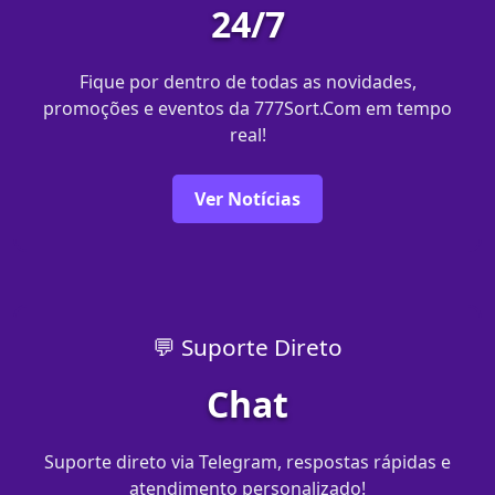
24/7
Fique por dentro de todas as novidades,
promoções e eventos da 777Sort.Com em tempo
real!
Ver Notícias
💬 Suporte Direto
Chat
Suporte direto via Telegram, respostas rápidas e
atendimento personalizado!