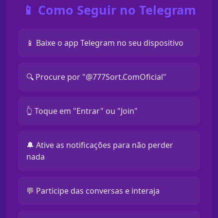
📱 Como Seguir no Telegram
📱 Baixe o app Telegram no seu dispositivo
🔍 Procure por "@777Sort.ComOficial"
👆 Toque em "Entrar" ou "Join"
🔔 Ative as notificações para não perder
nada
💬 Participe das conversas e interaja