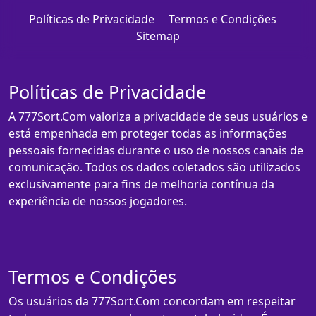
Políticas de Privacidade
Termos e Condições
Sitemap
Políticas de Privacidade
A 777Sort.Com valoriza a privacidade de seus usuários e
está empenhada em proteger todas as informações
pessoais fornecidas durante o uso de nossos canais de
comunicação. Todos os dados coletados são utilizados
exclusivamente para fins de melhoria contínua da
experiência de nossos jogadores.
Termos e Condições
Os usuários da 777Sort.Com concordam em respeitar