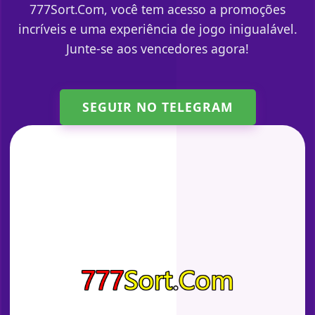
777Sort.Com, você tem acesso a promoções
incríveis e uma experiência de jogo inigualável.
Junte-se aos vencedores agora!
SEGUIR NO TELEGRAM