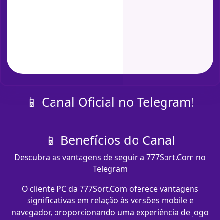
📱 Canal Oficial no Telegram!
📱 Benefícios do Canal
Descubra as vantagens de seguir a 777Sort.Com no
Telegram
O cliente PC da 777Sort.Com oferece vantagens
significativas em relação às versões mobile e
navegador, proporcionando uma experiência de jogo