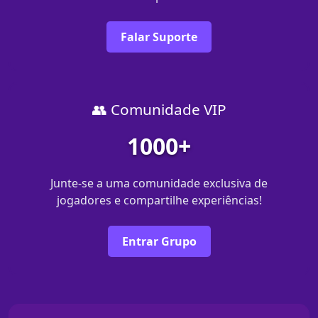
Falar Suporte
👥 Comunidade VIP
1000+
Junte-se a uma comunidade exclusiva de
jogadores e compartilhe experiências!
Entrar Grupo