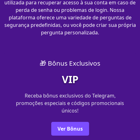
utilizada para recuperar acesso à sua conta em caso de
perda de senha ou problemas de login. Nossa
plataforma oferece uma variedade de perguntas de
segurança predefinidas, ou você pode criar sua própria
pergunta personalizada.
🎁 Bônus Exclusivos
VIP
Receba bônus exclusivos do Telegram,
promoções especiais e códigos promocionais
únicos!
Ver Bônus