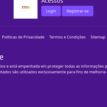
Acessos
Login
Registrar-se
Políticas de Privacidade
Termos e Condições
Sitemap
de
ários e está empenhada em proteger todas as informações 
tados são utilizados exclusivamente para fins de melhoria