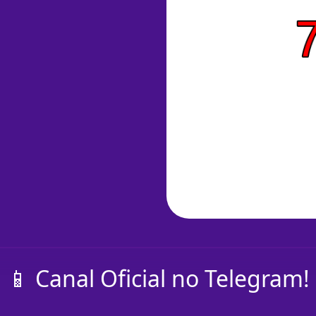
📱 Canal Oficial no Telegram!