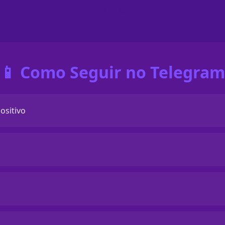
📱 Como Seguir no Telegram
ositivo