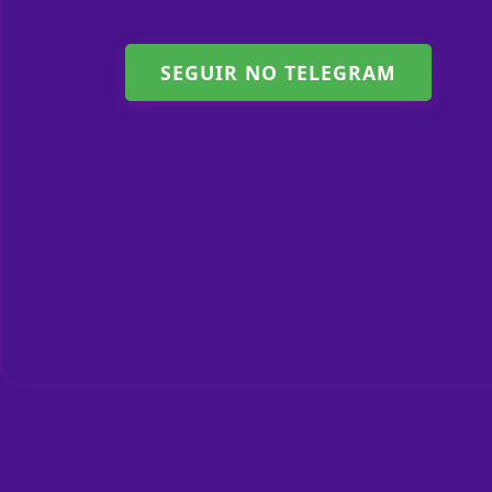
SEGUIR NO TELEGRAM