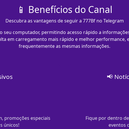
📱 Benefícios do Canal
Descubra as vantagens de seguir a 777Bf no Telegram
o seu computador, permitindo acesso rápido a informações
sulta em carregamento mais rápido e melhor performance,
frequentemente as mesmas informações.
sivos
📢 Notí
m, promoções especiais
Fique por dentro d
s únicos!
eventos 