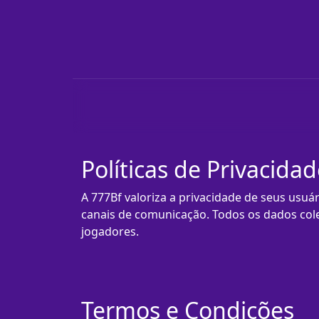
Políticas de Privacida
A 777Bf valoriza a privacidade de seus usu
canais de comunicação. Todos os dados cole
jogadores.
Termos e Condições