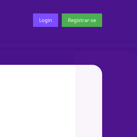
Login
Registrar-se