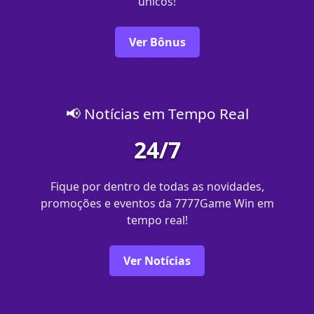
únicos!
Ver Bônus
📢 Notícias em Tempo Real
24/7
Fique por dentro de todas as novidades,
promoções e eventos da 7777Game Win em
tempo real!
Ver Notícias