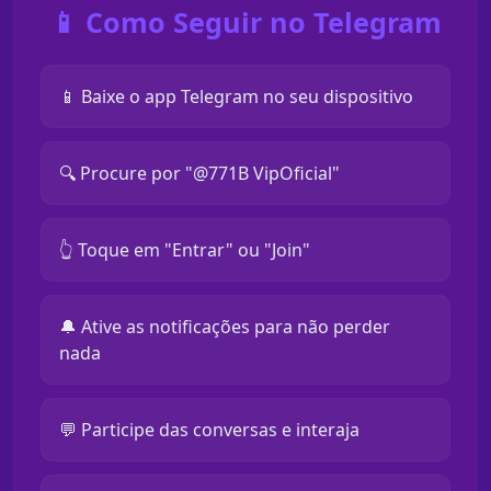
📱 Como Seguir no Telegram
📱 Baixe o app Telegram no seu dispositivo
🔍 Procure por "@771B VipOficial"
👆 Toque em "Entrar" ou "Join"
🔔 Ative as notificações para não perder
nada
💬 Participe das conversas e interaja