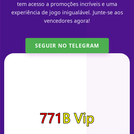
tem acesso a promoções incríveis e uma
experiência de jogo inigualável. Junte-se aos
vencedores agora!
SEGUIR NO TELEGRAM