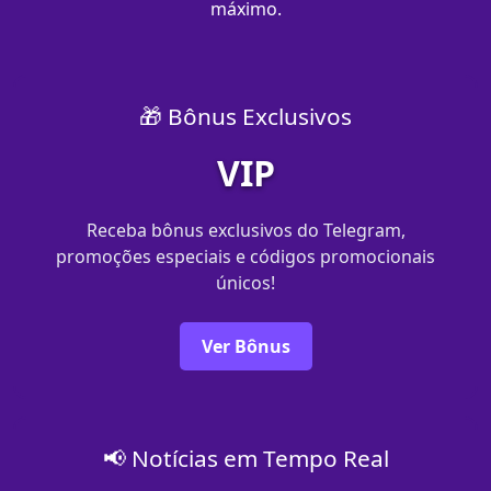
máximo.
🎁 Bônus Exclusivos
VIP
Receba bônus exclusivos do Telegram,
promoções especiais e códigos promocionais
únicos!
Ver Bônus
📢 Notícias em Tempo Real