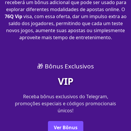
receberá um bônus adicional que pode ser usado para
explorar diferentes modalidades de apostas online. O
76Q Vip
visa, com essa oferta, dar um impulso extra ao
saldo dos jogadores, permitindo que cada um teste
novos jogos, aumente suas apostas ou simplesmente
aproveite mais tempo de entretenimento.
🎁 Bônus Exclusivos
VIP
Receba bônus exclusivos do Telegram,
promoções especiais e códigos promocionais
únicos!
Ver Bônus