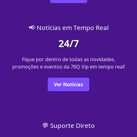
📢 Notícias em Tempo Real
24/7
Fique por dentro de todas as novidades,
promoções e eventos da 76Q Vip em tempo real!
Ver Notícias
💬 Suporte Direto