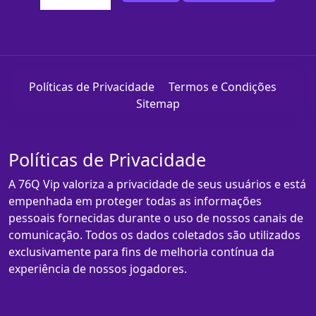
Políticas de Privacidade
Termos e Condições
Sitemap
Políticas de Privacidade
A 76Q Vip valoriza a privacidade de seus usuários e está
empenhada em proteger todas as informações
pessoais fornecidas durante o uso de nossos canais de
comunicação. Todos os dados coletados são utilizados
exclusivamente para fins de melhoria contínua da
experiência de nossos jogadores.