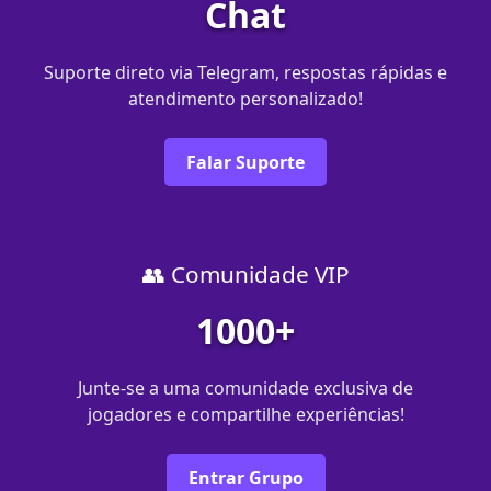
Chat
Suporte direto via Telegram, respostas rápidas e
atendimento personalizado!
Falar Suporte
👥 Comunidade VIP
1000+
Junte-se a uma comunidade exclusiva de
jogadores e compartilhe experiências!
Entrar Grupo