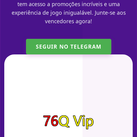
tem acesso a promoções incríveis e uma
experiência de jogo inigualável. Junte-se aos
vencedores agora!
SEGUIR NO TELEGRAM