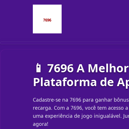
📱 7696 A Melhor
Plataforma de A
Cadastre-se na 7696 para ganhar bônus
recarga. Com a 7696, você tem acesso a
uma experiência de jogo inigualável. J
agora!