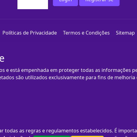
Políticas de Privacidade
Termos e Condições
Sitemap
de
rios e está empenhada em proteger todas as informações p
tados são utilizados exclusivamente para fins de melhoria
 todas as regras e regulamentos estabelecidos. É importa