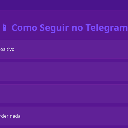
📱 Como Seguir no Telegram
ositivo
erder nada