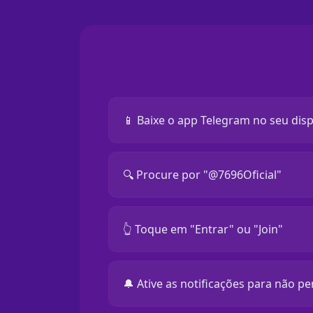
📱 Baixe o app Telegram no seu disp
🔍 Procure por "@7696Oficial"
👆 Toque em "Entrar" ou "Join"
🔔 Ative as notificações para não p