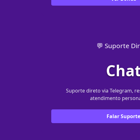
💬 Suporte Di
Cha
Suporte direto via Telegram, r
atendimento persona
Falar Suport