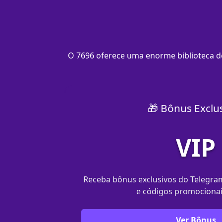
O 7696 oferece uma enorme biblioteca de 
🎁 Bônus Exclu
VIP
Receba bônus exclusivos do Telegra
e códigos promocionai
Ver Bônus