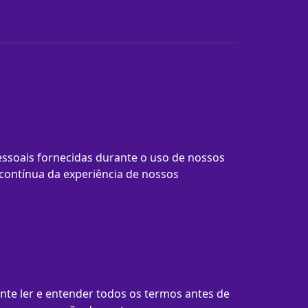
essoais fornecidas durante o uso de nossos
 contínua da experiência de nossos
nte ler e entender todos os termos antes de