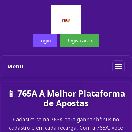
Login
Registrar-se
Menu
📱 765A A Melhor Plataforma
de Apostas
Cadastre-se na 765A para ganhar bônus no
cadastro e em cada recarga. Com a 765A, você