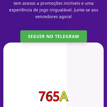
tem acesso a promoções incríveis e uma
experiência de jogo inigualável. Junte-se aos
vencedores agora!
SEGUIR NO TELEGRAM