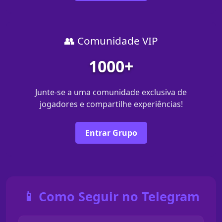
👥 Comunidade VIP
1000+
Junte-se a uma comunidade exclusiva de
jogadores e compartilhe experiências!
Entrar Grupo
📱 Como Seguir no Telegram