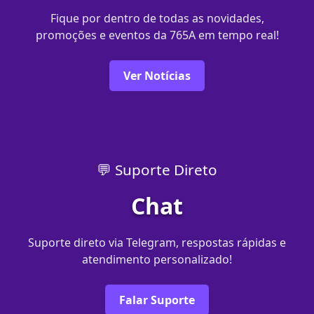
Fique por dentro de todas as novidades,
promoções e eventos da 765A em tempo real!
Ver Notícias
💬 Suporte Direto
Chat
Suporte direto via Telegram, respostas rápidas e
atendimento personalizado!
Falar Suporte