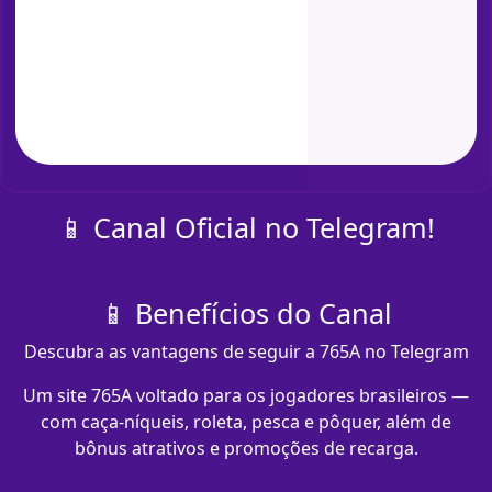
📱 Canal Oficial no Telegram!
📱 Benefícios do Canal
Descubra as vantagens de seguir a 765A no Telegram
Um site 765A voltado para os jogadores brasileiros —
com caça-níqueis, roleta, pesca e pôquer, além de
bônus atrativos e promoções de recarga.