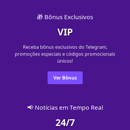
🎁 Bônus Exclusivos
VIP
Receba bônus exclusivos do Telegram,
promoções especiais e códigos promocionais
únicos!
Ver Bônus
📢 Notícias em Tempo Real
24/7