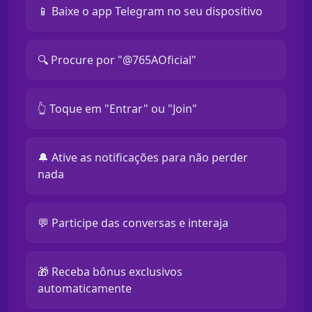
📱 Baixe o app Telegram no seu dispositivo
🔍 Procure por "@765AOficial"
👆 Toque em "Entrar" ou "Join"
🔔 Ative as notificações para não perder
nada
💬 Participe das conversas e interaja
🎁 Receba bônus exclusivos
automaticamente