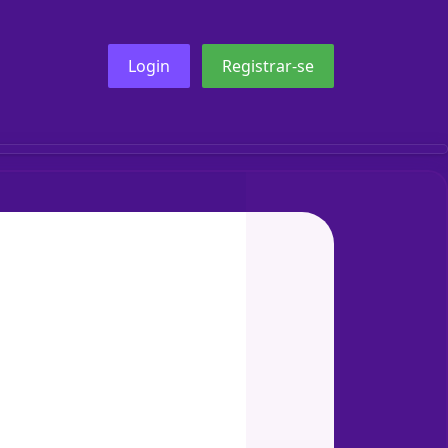
Login
Registrar-se