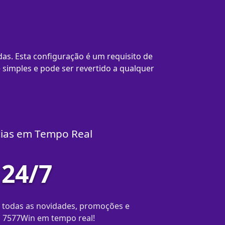
das. Esta configuração é um requisito de
 simples e pode ser revertido a qualquer
cias em Tempo Real
24/7
e todas as novidades, promoções e
 7577Win em tempo real!