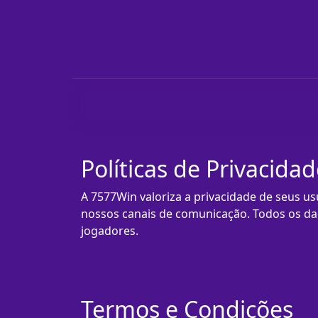
Políticas de Privacida
A 7577Win valoriza a privacidade de seus u
nossos canais de comunicação. Todos os dad
jogadores.
Termos e Condições