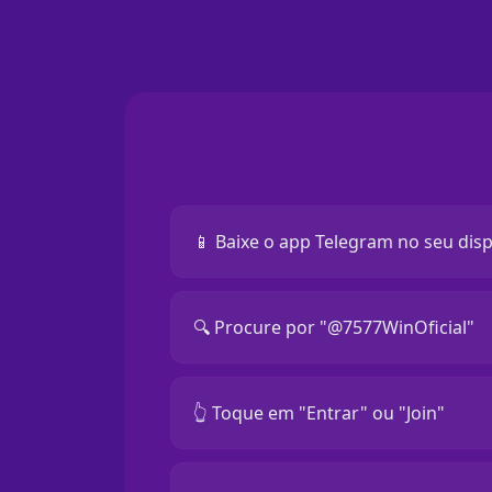
📱 Baixe o app Telegram no seu disp
🔍 Procure por "@7577WinOficial"
👆 Toque em "Entrar" ou "Join"