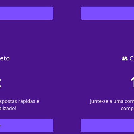
reto
👥 
t
espostas rápidas e
Junte-se a uma com
lizado!
compa
e