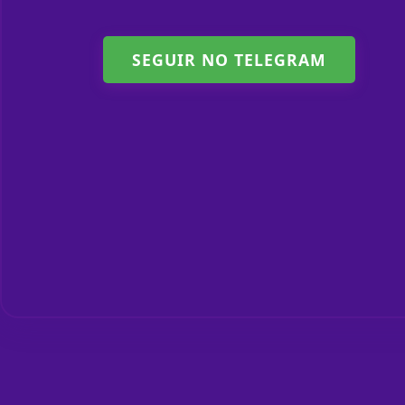
SEGUIR NO TELEGRAM