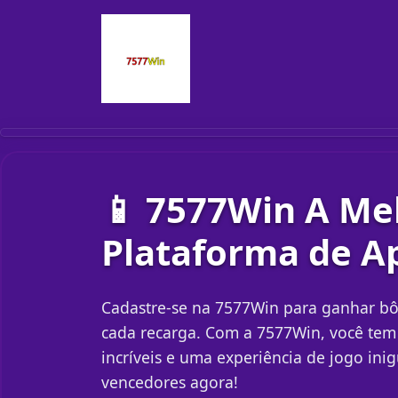
📱 7577Win A Me
Plataforma de A
Cadastre-se na 7577Win para ganhar bô
cada recarga. Com a 7577Win, você tem
incríveis e uma experiência de jogo inig
vencedores agora!