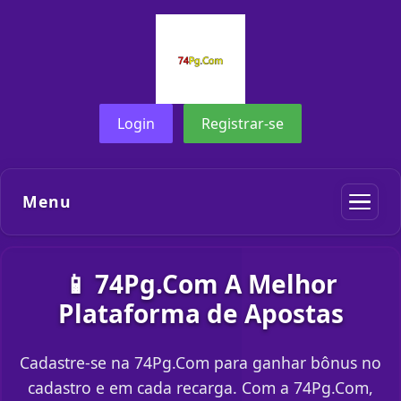
Login
Registrar-se
Menu
📱 74Pg.Com A Melhor
Plataforma de Apostas
Cadastre-se na 74Pg.Com para ganhar bônus no
cadastro e em cada recarga. Com a 74Pg.Com,