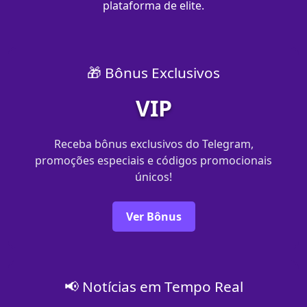
plataforma de elite.
🎁 Bônus Exclusivos
VIP
Receba bônus exclusivos do Telegram,
promoções especiais e códigos promocionais
únicos!
Ver Bônus
📢 Notícias em Tempo Real