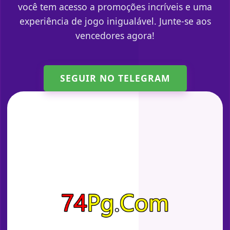
você tem acesso a promoções incríveis e uma
experiência de jogo inigualável. Junte-se aos
vencedores agora!
SEGUIR NO TELEGRAM