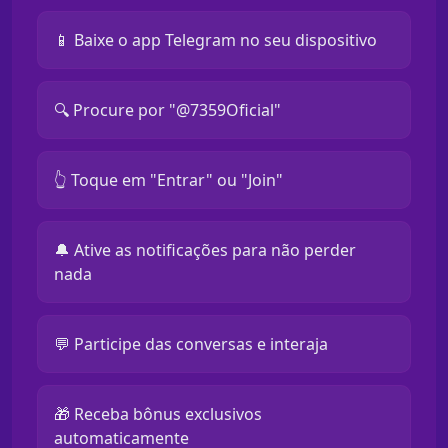
📱 Baixe o app Telegram no seu dispositivo
🔍 Procure por "@7359Oficial"
👆 Toque em "Entrar" ou "Join"
🔔 Ative as notificações para não perder
nada
💬 Participe das conversas e interaja
🎁 Receba bônus exclusivos
automaticamente