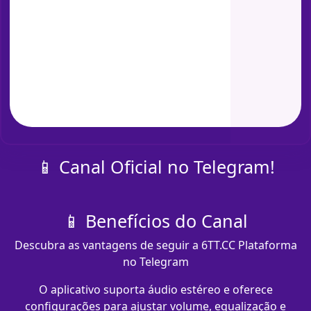
📱 Canal Oficial no Telegram!
📱 Benefícios do Canal
Descubra as vantagens de seguir a 6TT.CC Plataforma
no Telegram
O aplicativo suporta áudio estéreo e oferece
configurações para ajustar volume, equalização e