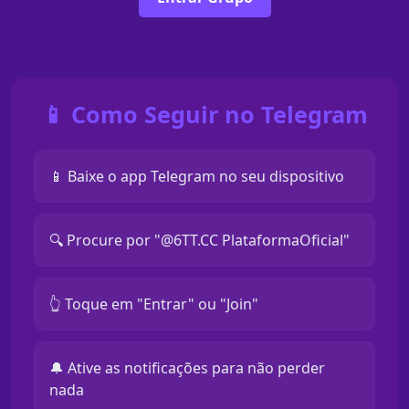
📱 Como Seguir no Telegram
📱 Baixe o app Telegram no seu dispositivo
🔍 Procure por "@6TT.CC PlataformaOficial"
👆 Toque em "Entrar" ou "Join"
🔔 Ative as notificações para não perder
nada