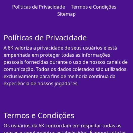
Políticas de Privacidade
Termos e Condições
Sitemap
Políticas de Privacidade
A 6K valoriza a privacidade de seus usuários e está
empenhada em proteger todas as informações
pessoais fornecidas durante o uso de nossos canais de
comunicação. Todos os dados coletados são utilizados
exclusivamente para fins de melhoria contínua da
experiência de nossos jogadores.
Termos e Condições
Os usuários da 6K concordam em respeitar todas as
regras e regulamentos estabelecidos. É importante ler