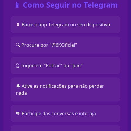
📱 Como Seguir no Telegram
📱 Baixe o app Telegram no seu dispositivo
🔍 Procure por "@6KOficial"
👆 Toque em "Entrar" ou "Join"
🔔 Ative as notificações para não perder
nada
💬 Participe das conversas e interaja