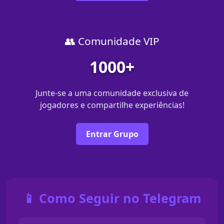
👥 Comunidade VIP
1000+
Junte-se a uma comunidade exclusiva de
jogadores e compartilhe experiências!
Entrar Grupo
📱 Como Seguir no Telegram