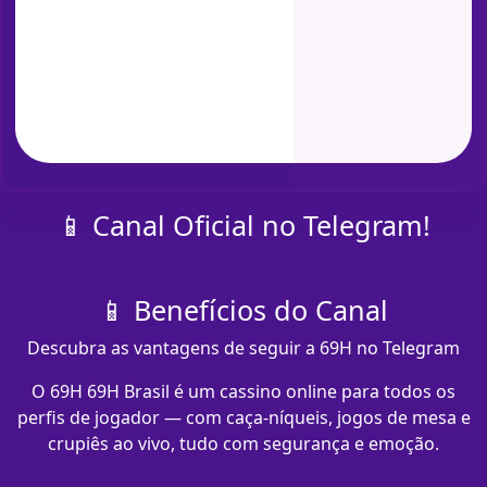
📱 Canal Oficial no Telegram!
📱 Benefícios do Canal
Descubra as vantagens de seguir a 69H no Telegram
O 69H 69H Brasil é um cassino online para todos os
perfis de jogador — com caça-níqueis, jogos de mesa e
crupiês ao vivo, tudo com segurança e emoção.