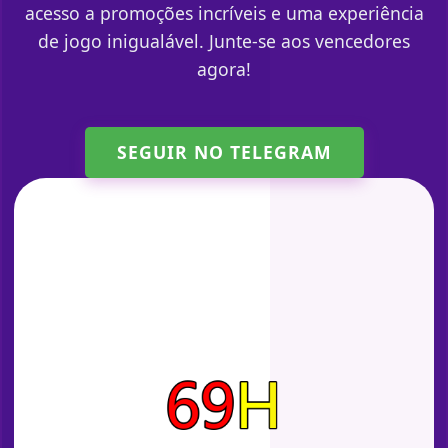
acesso a promoções incríveis e uma experiência
de jogo inigualável. Junte-se aos vencedores
agora!
SEGUIR NO TELEGRAM