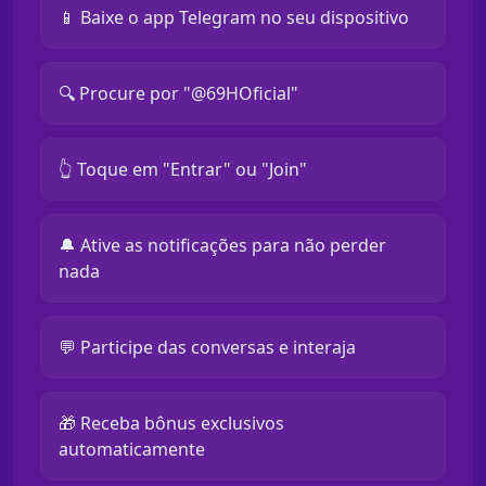
📱 Baixe o app Telegram no seu dispositivo
🔍 Procure por "@69HOficial"
👆 Toque em "Entrar" ou "Join"
🔔 Ative as notificações para não perder
nada
💬 Participe das conversas e interaja
🎁 Receba bônus exclusivos
automaticamente