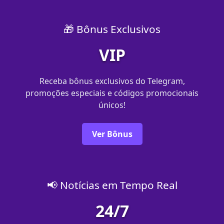
🎁 Bônus Exclusivos
VIP
Receba bônus exclusivos do Telegram,
promoções especiais e códigos promocionais
únicos!
Ver Bônus
📢 Notícias em Tempo Real
24/7