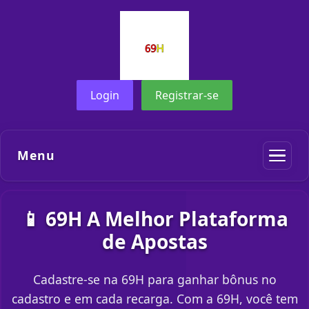
Login
Registrar-se
Menu
📱 69H A Melhor Plataforma
de Apostas
Cadastre-se na 69H para ganhar bônus no
cadastro e em cada recarga. Com a 69H, você tem