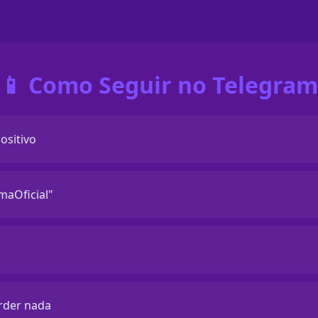
📱 Como Seguir no Telegram
ositivo
maOficial"
erder nada