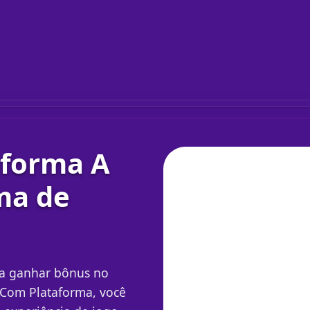
aforma A
ma de
ra ganhar bônus no
 Com Plataforma, você