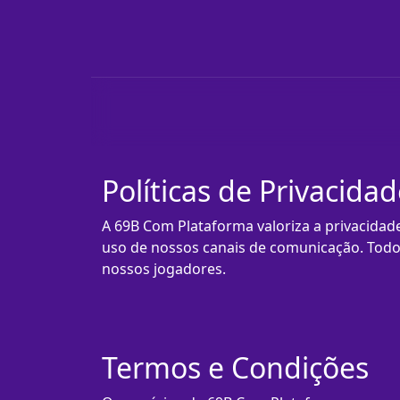
Políticas de Privacida
A 69B Com Plataforma valoriza a privacida
uso de nossos canais de comunicação. Todos
nossos jogadores.
Termos e Condições