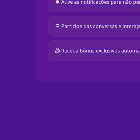
🔔 Ative as notificações para não p
💬 Participe das conversas e interaj
🎁 Receba bônus exclusivos autom