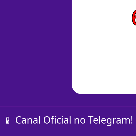
📱 Canal Oficial no Telegram!