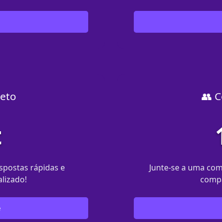
reto
👥 
t
espostas rápidas e
Junte-se a uma com
lizado!
compa
e