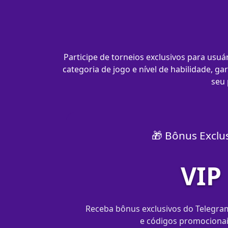
Participe de torneios exclusivos para usu
categoria de jogo e nível de habilidade,
seu
🎁 Bônus Exclu
VIP
Receba bônus exclusivos do Telegra
e códigos promocionai