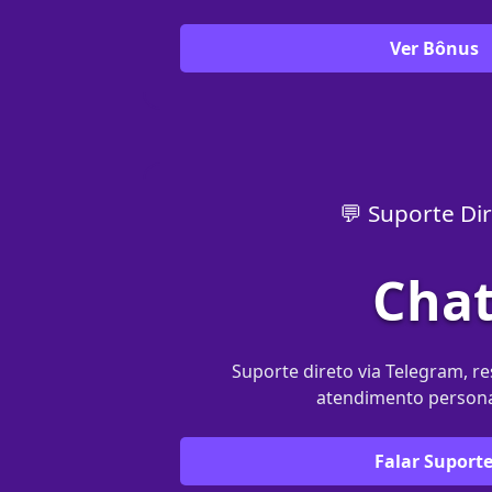
Ver Bônus
💬 Suporte Di
Cha
Suporte direto via Telegram, r
atendimento persona
Falar Suport