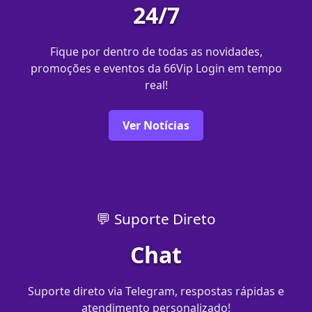
24/7
Fique por dentro de todas as novidades,
promoções e eventos da 66Vip Login em tempo
real!
Ver Notícias
💬 Suporte Direto
Chat
Suporte direto via Telegram, respostas rápidas e
atendimento personalizado!