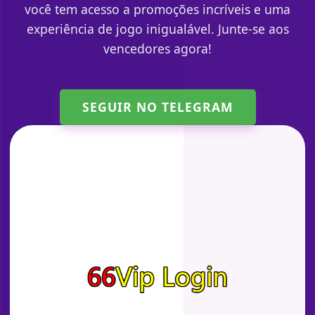
você tem acesso a promoções incríveis e uma
experiência de jogo inigualável. Junte-se aos
vencedores agora!
SEGUIR NO TELEGRAM