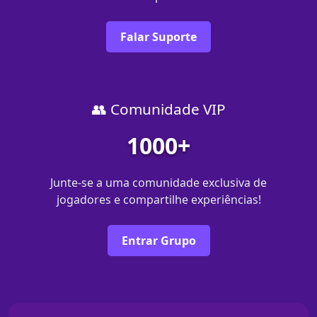
Falar Suporte
👥 Comunidade VIP
1000+
Junte-se a uma comunidade exclusiva de
jogadores e compartilhe experiências!
Entrar Grupo