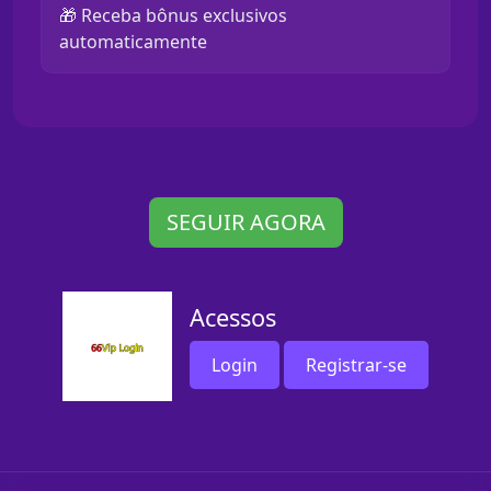
🎁 Receba bônus exclusivos
automaticamente
SEGUIR AGORA
Acessos
Login
Registrar-se