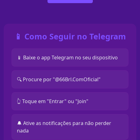
📱 Como Seguir no Telegram
📱 Baixe o app Telegram no seu dispositivo
🔍 Procure por "@66Brl.ComOficial"
👆 Toque em "Entrar" ou "Join"
🔔 Ative as notificações para não perder
nada