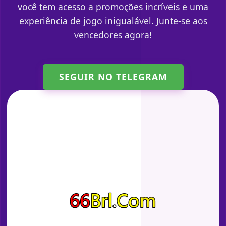
você tem acesso a promoções incríveis e uma
experiência de jogo inigualável. Junte-se aos
vencedores agora!
SEGUIR NO TELEGRAM