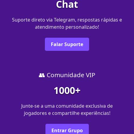
Chat
Suporte direto via Telegram, respostas rápidas e
atendimento personalizado!
Falar Suporte
👥 Comunidade VIP
1000+
Junte-se a uma comunidade exclusiva de
jogadores e compartilhe experiências!
Entrar Grupo