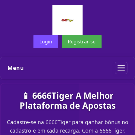
Login
Registrar-se
Menu
📱 6666Tiger A Melhor
Plataforma de Apostas
Cadastre-se na 6666Tiger para ganhar bônus no
cadastro e em cada recarga. Com a 6666Tiger,