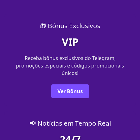
🎁 Bônus Exclusivos
VIP
Receba bônus exclusivos do Telegram,
promoções especiais e códigos promocionais
únicos!
Ver Bônus
📢 Notícias em Tempo Real
24/7