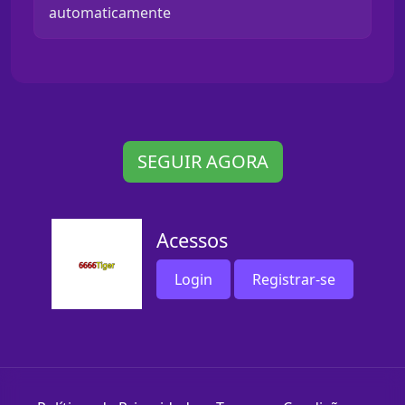
automaticamente
SEGUIR AGORA
Acessos
Login
Registrar-se