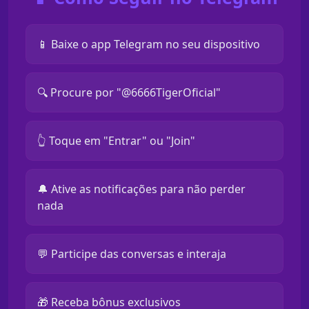
📱 Baixe o app Telegram no seu dispositivo
🔍 Procure por "@6666TigerOficial"
👆 Toque em "Entrar" ou "Join"
🔔 Ative as notificações para não perder
nada
💬 Participe das conversas e interaja
🎁 Receba bônus exclusivos