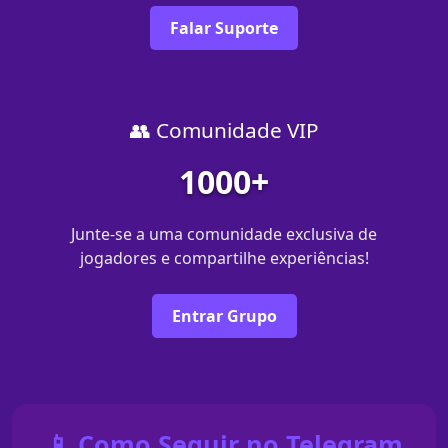
Falar Suporte
👥 Comunidade VIP
1000+
Junte-se a uma comunidade exclusiva de
jogadores e compartilhe experiências!
Entrar Grupo
📱 Como Seguir no Telegram