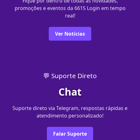
Fique por dentro de todas as novidades,
promoções e eventos da 6615 Login em tempo
real!
Ver Notícias
💬 Suporte Direto
Chat
Suporte direto via Telegram, respostas rápidas e
atendimento personalizado!
Falar Suporte