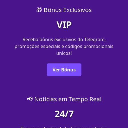
🎁 Bônus Exclusivos
VIP
Receba bônus exclusivos do Telegram,
promoções especiais e códigos promocionais
únicos!
Ver Bônus
📢 Notícias em Tempo Real
24/7