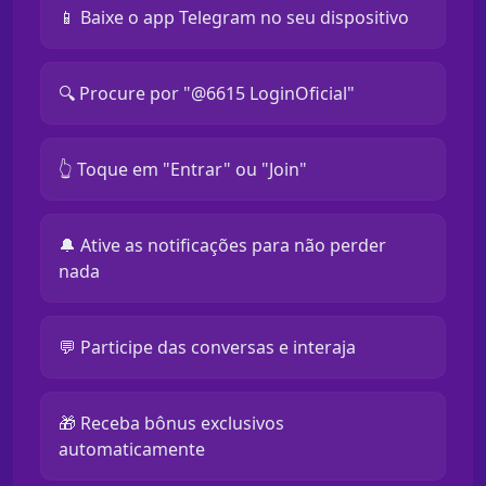
📱 Baixe o app Telegram no seu dispositivo
🔍 Procure por "@6615 LoginOficial"
👆 Toque em "Entrar" ou "Join"
🔔 Ative as notificações para não perder
nada
💬 Participe das conversas e interaja
🎁 Receba bônus exclusivos
automaticamente