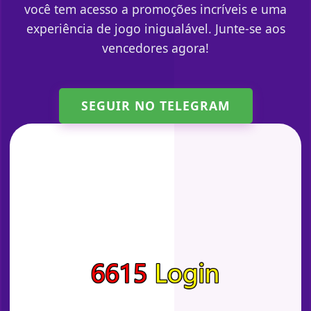
você tem acesso a promoções incríveis e uma
experiência de jogo inigualável. Junte-se aos
vencedores agora!
SEGUIR NO TELEGRAM