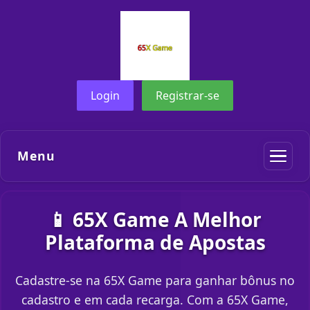
Login
Registrar-se
Menu
📱 65X Game A Melhor
Plataforma de Apostas
Cadastre-se na 65X Game para ganhar bônus no
cadastro e em cada recarga. Com a 65X Game,