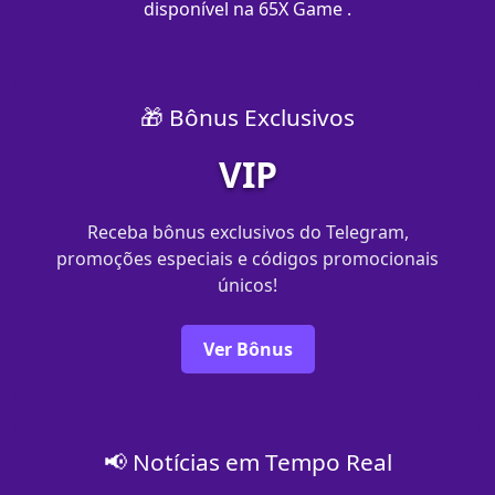
disponível na 65X Game .
🎁 Bônus Exclusivos
VIP
Receba bônus exclusivos do Telegram,
promoções especiais e códigos promocionais
únicos!
Ver Bônus
📢 Notícias em Tempo Real