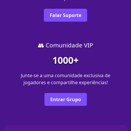
Falar Suporte
👥 Comunidade VIP
1000+
Junte-se a uma comunidade exclusiva de
jogadores e compartilhe experiências!
Entrar Grupo