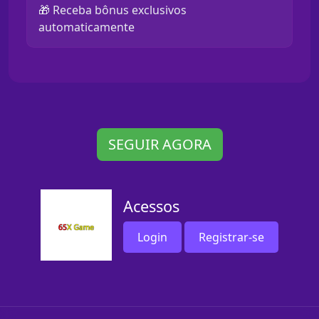
🎁 Receba bônus exclusivos
automaticamente
SEGUIR AGORA
Acessos
Login
Registrar-se