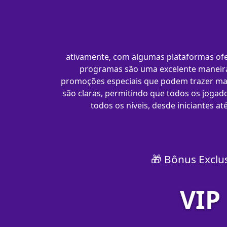
ativamente, com algumas plataformas ofe
programas são uma excelente maneira d
promoções especiais que podem trazer ma
são claras, permitindo que todos os jogad
todos os níveis, desde iniciantes a
🎁 Bônus Exclu
VIP