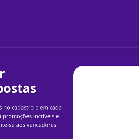
r
postas
s no cadastro e em cada
a promoções incríveis e
unte-se aos vencedores