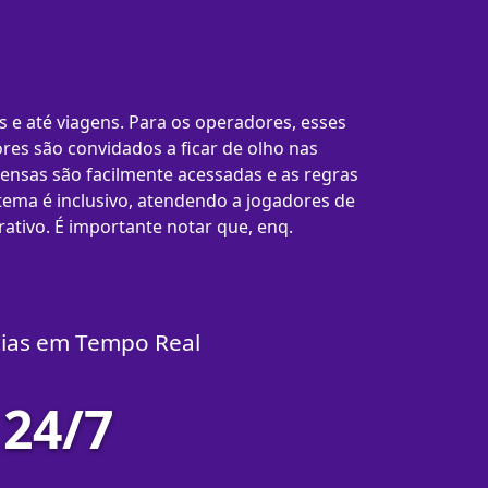
e até viagens. Para os operadores, esses
res são convidados a ficar de olho nas
ensas são facilmente acessadas e as regras
tema é inclusivo, atendendo a jogadores de
rativo. É importante notar que, enq.
cias em Tempo Real
24/7