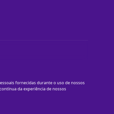
pessoais fornecidas durante o uso de nossos
 contínua da experiência de nossos