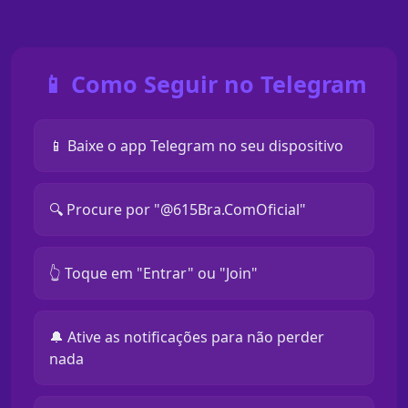
📱 Como Seguir no Telegram
📱 Baixe o app Telegram no seu dispositivo
🔍 Procure por "@615Bra.ComOficial"
👆 Toque em "Entrar" ou "Join"
🔔 Ative as notificações para não perder
nada