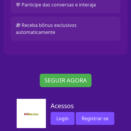
💬 Participe das conversas e interaja
🎁 Receba bônus exclusivos
automaticamente
SEGUIR AGORA
Acessos
Login
Registrar-se