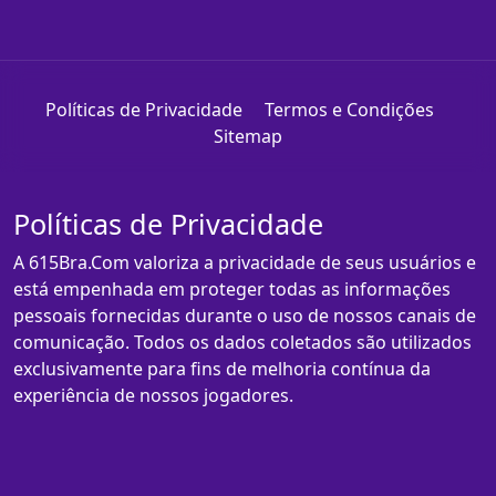
Políticas de Privacidade
Termos e Condições
Sitemap
Políticas de Privacidade
A 615Bra.Com valoriza a privacidade de seus usuários e
está empenhada em proteger todas as informações
pessoais fornecidas durante o uso de nossos canais de
comunicação. Todos os dados coletados são utilizados
exclusivamente para fins de melhoria contínua da
experiência de nossos jogadores.