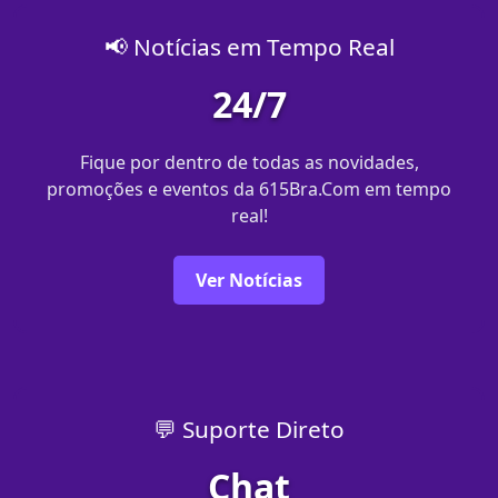
📢 Notícias em Tempo Real
24/7
Fique por dentro de todas as novidades,
promoções e eventos da 615Bra.Com em tempo
real!
Ver Notícias
💬 Suporte Direto
Chat