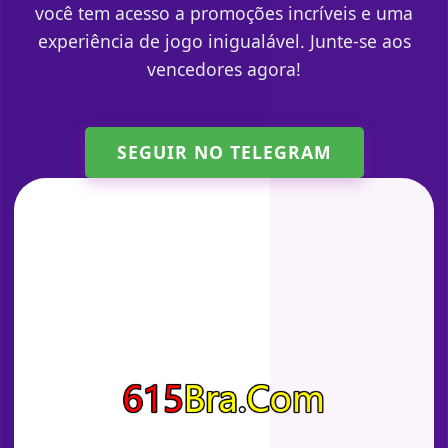
você tem acesso a promoções incríveis e uma
experiência de jogo inigualável. Junte-se aos
vencedores agora!
SEGUIR NO TELEGRAM