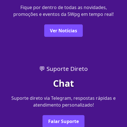
Fique por dentro de todas as novidades,
promoções e eventos da 5Wpg em tempo real!
Ver Notícias
💬 Suporte Direto
Chat
Suporte direto via Telegram, respostas rápidas e
atendimento personalizado!
Falar Suporte