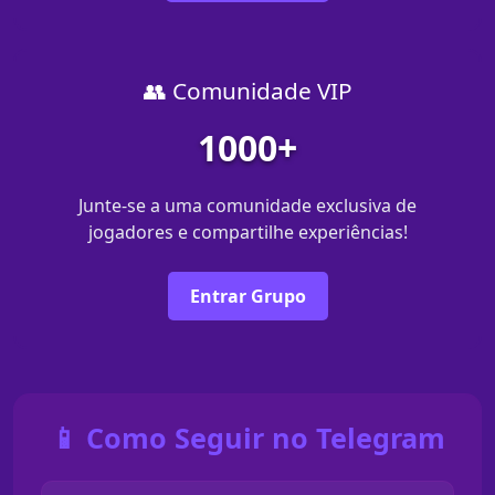
👥 Comunidade VIP
1000+
Junte-se a uma comunidade exclusiva de
jogadores e compartilhe experiências!
Entrar Grupo
📱 Como Seguir no Telegram