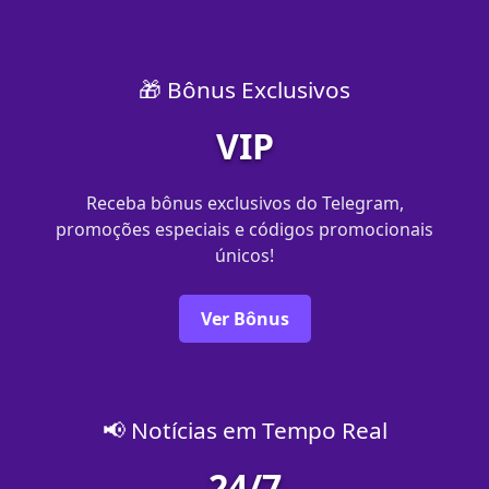
🎁 Bônus Exclusivos
VIP
Receba bônus exclusivos do Telegram,
promoções especiais e códigos promocionais
únicos!
Ver Bônus
📢 Notícias em Tempo Real
24/7