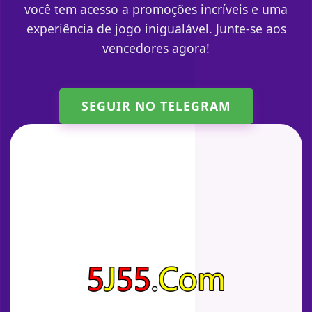
você tem acesso a promoções incríveis e uma
experiência de jogo inigualável. Junte-se aos
vencedores agora!
SEGUIR NO TELEGRAM