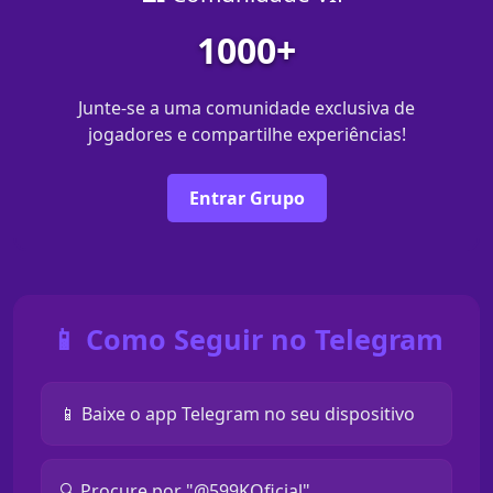
1000+
Junte-se a uma comunidade exclusiva de
jogadores e compartilhe experiências!
Entrar Grupo
📱 Como Seguir no Telegram
📱 Baixe o app Telegram no seu dispositivo
🔍 Procure por "@599KOficial"