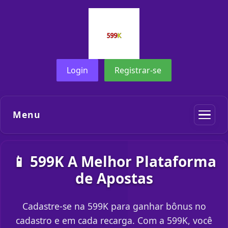
Login
Registrar-se
Menu
📱 599K A Melhor Plataforma
de Apostas
Cadastre-se na 599K para ganhar bônus no
cadastro e em cada recarga. Com a 599K, você