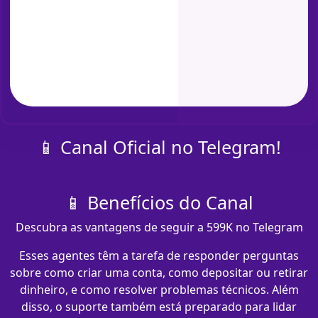
📱 Canal Oficial no Telegram!
📱 Benefícios do Canal
Descubra as vantagens de seguir a 599K no Telegram
Esses agentes têm a tarefa de responder perguntas
sobre como criar uma conta, como depositar ou retirar
dinheiro, e como resolver problemas técnicos. Além
disso, o suporte também está preparado para lidar