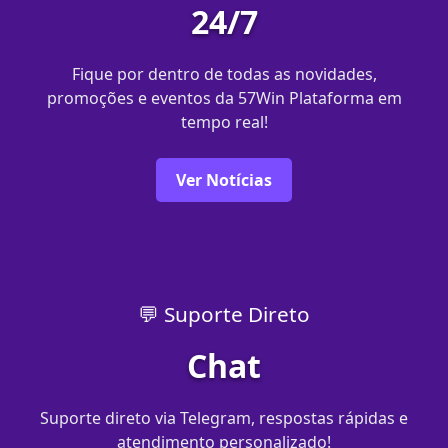
24/7
Fique por dentro de todas as novidades,
promoções e eventos da 57Win Plataforma em
tempo real!
Ver Notícias
💬 Suporte Direto
Chat
Suporte direto via Telegram, respostas rápidas e
atendimento personalizado!