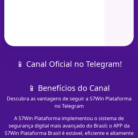
📱 Canal Oficial no Telegram!
📱 Benefícios do Canal
Descubra as vantagens de seguir a 57Win Plataforma
no Telegram
A 57Win Plataforma implementou o sistema de
segurança digital mais avançado do Brasil; o APP da
57Win Plataforma Brasil é estável, eficiente e altamente