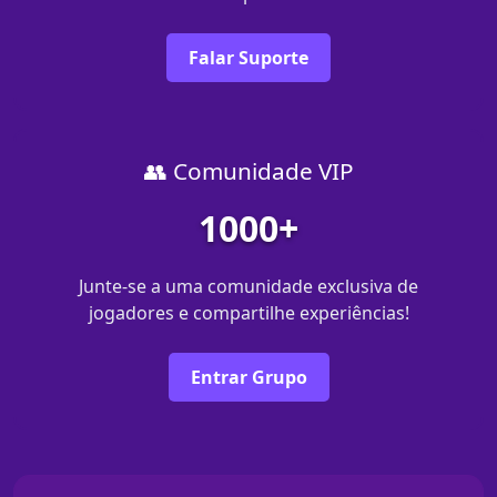
Falar Suporte
👥 Comunidade VIP
1000+
Junte-se a uma comunidade exclusiva de
jogadores e compartilhe experiências!
Entrar Grupo