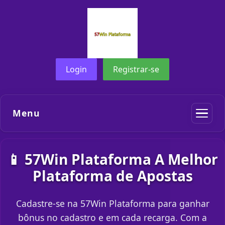
Login
Registrar-se
Menu
📱 57Win Plataforma A Melhor
Plataforma de Apostas
Cadastre-se na 57Win Plataforma para ganhar
bônus no cadastro e em cada recarga. Com a