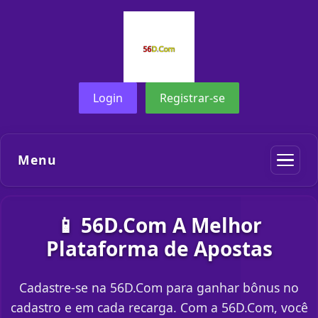
Login
Registrar-se
Menu
📱 56D.Com A Melhor
Plataforma de Apostas
Cadastre-se na 56D.Com para ganhar bônus no
cadastro e em cada recarga. Com a 56D.Com, você