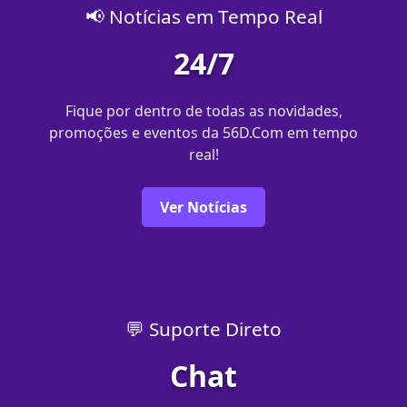
📢 Notícias em Tempo Real
24/7
Fique por dentro de todas as novidades,
promoções e eventos da 56D.Com em tempo
real!
Ver Notícias
💬 Suporte Direto
Chat