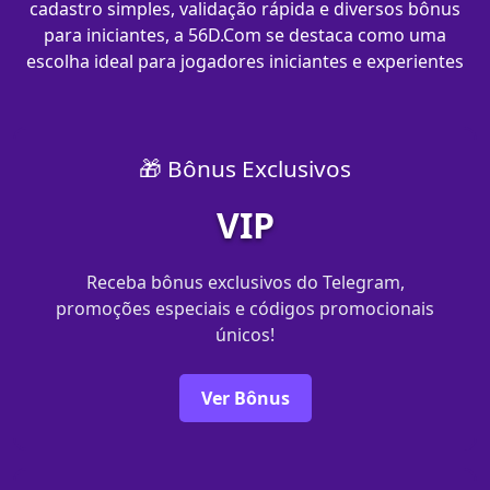
cadastro simples, validação rápida e diversos bônus
para iniciantes, a 56D.Com se destaca como uma
escolha ideal para jogadores iniciantes e experientes
🎁 Bônus Exclusivos
VIP
Receba bônus exclusivos do Telegram,
promoções especiais e códigos promocionais
únicos!
Ver Bônus