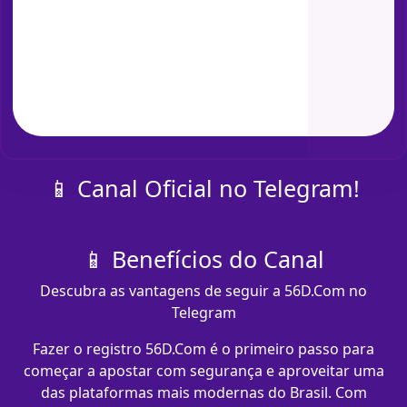
📱 Canal Oficial no Telegram!
📱 Benefícios do Canal
Descubra as vantagens de seguir a 56D.Com no
Telegram
Fazer o registro 56D.Com é o primeiro passo para
começar a apostar com segurança e aproveitar uma
das plataformas mais modernas do Brasil. Com