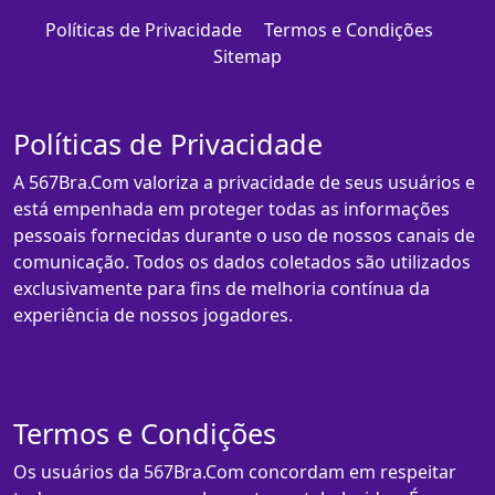
Políticas de Privacidade
Termos e Condições
Sitemap
Políticas de Privacidade
A 567Bra.Com valoriza a privacidade de seus usuários e
está empenhada em proteger todas as informações
pessoais fornecidas durante o uso de nossos canais de
comunicação. Todos os dados coletados são utilizados
exclusivamente para fins de melhoria contínua da
experiência de nossos jogadores.
Termos e Condições
Os usuários da 567Bra.Com concordam em respeitar