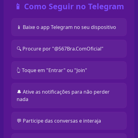
📱 Como Seguir no Telegram
📱 Baixe o app Telegram no seu dispositivo
🔍 Procure por "@567Bra.ComOficial"
👆 Toque em "Entrar" ou "Join"
🔔 Ative as notificações para não perder
nada
💬 Participe das conversas e interaja