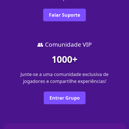
Falar Suporte
👥 Comunidade VIP
1000+
Junte-se a uma comunidade exclusiva de
jogadores e compartilhe experiências!
Entrar Grupo