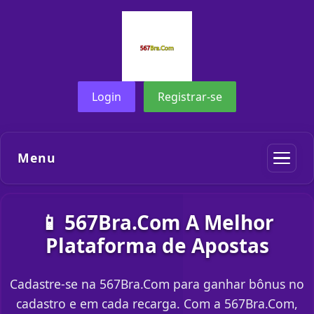
Login
Registrar-se
Menu
📱 567Bra.Com A Melhor
Plataforma de Apostas
Cadastre-se na 567Bra.Com para ganhar bônus no
cadastro e em cada recarga. Com a 567Bra.Com,