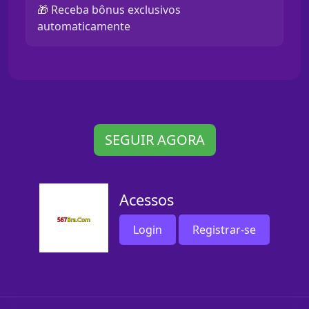
🎁 Receba bônus exclusivos
automaticamente
SEGUIR AGORA
Acessos
Login
Registrar-se