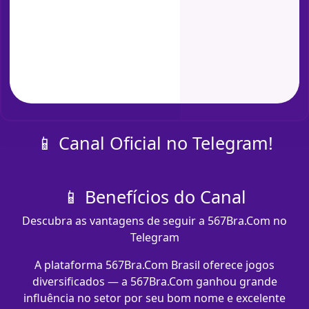
📱 Canal Oficial no Telegram!
📱 Benefícios do Canal
Descubra as vantagens de seguir a 567Bra.Com no
Telegram
A plataforma 567Bra.Com Brasil oferece jogos
diversificados — a 567Bra.Com ganhou grande
influência no setor por seu bom nome e excelente