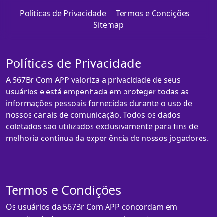
Políticas de Privacidade
Termos e Condições
Sitemap
Políticas de Privacidade
A 567Br Com APP valoriza a privacidade de seus
usuários e está empenhada em proteger todas as
informações pessoais fornecidas durante o uso de
nossos canais de comunicação. Todos os dados
coletados são utilizados exclusivamente para fins de
melhoria contínua da experiência de nossos jogadores.
Termos e Condições
Os usuários da 567Br Com APP concordam em