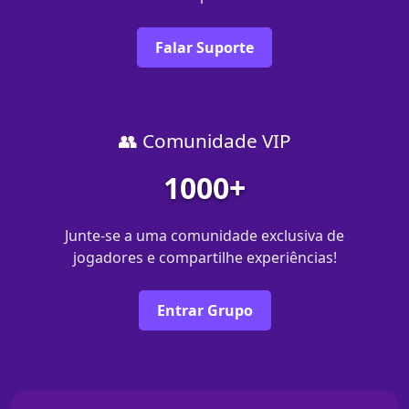
Falar Suporte
👥 Comunidade VIP
1000+
Junte-se a uma comunidade exclusiva de
jogadores e compartilhe experiências!
Entrar Grupo