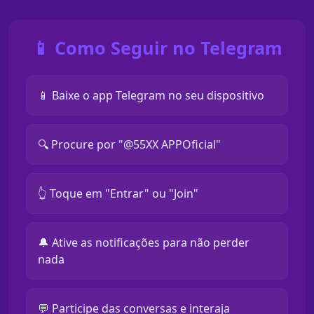
📱 Como Seguir no Telegram
📱 Baixe o app Telegram no seu dispositivo
🔍 Procure por "@55XX APPOficial"
👆 Toque em "Entrar" ou "Join"
🔔 Ative as notificações para não perder
nada
💬 Participe das conversas e interaja