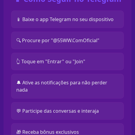
📱 Baixe o app Telegram no seu dispositivo
🔍 Procure por "@55WW.ComOficial"
👆 Toque em "Entrar" ou "Join"
🔔 Ative as notificações para não perder
nada
💬 Participe das conversas e interaja
🎁 Receba bônus exclusivos