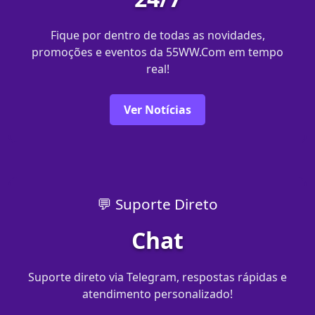
Fique por dentro de todas as novidades,
promoções e eventos da 55WW.Com em tempo
real!
Ver Notícias
💬 Suporte Direto
Chat
Suporte direto via Telegram, respostas rápidas e
atendimento personalizado!