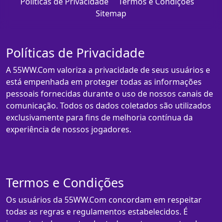
Políticas de Privacidade
Termos e Condições
Sitemap
Políticas de Privacidade
A 55WW.Com valoriza a privacidade de seus usuários e
está empenhada em proteger todas as informações
pessoais fornecidas durante o uso de nossos canais de
comunicação. Todos os dados coletados são utilizados
exclusivamente para fins de melhoria contínua da
experiência de nossos jogadores.
Termos e Condições
Os usuários da 55WW.Com concordam em respeitar
todas as regras e regulamentos estabelecidos. É