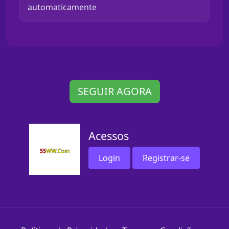
automaticamente
SEGUIR AGORA
Acessos
Login
Registrar-se