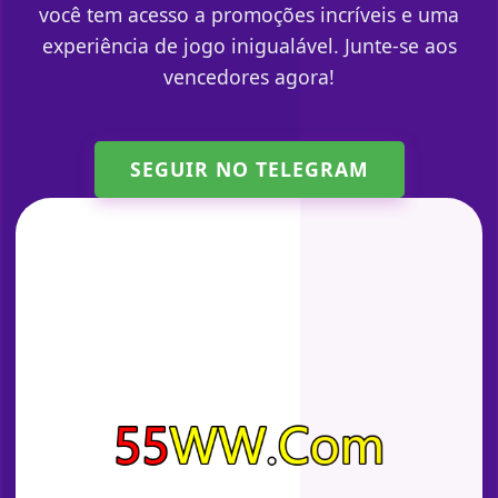
você tem acesso a promoções incríveis e uma
experiência de jogo inigualável. Junte-se aos
vencedores agora!
SEGUIR NO TELEGRAM