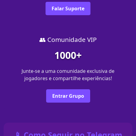
Falar Suporte
👥 Comunidade VIP
1000+
Junte-se a uma comunidade exclusiva de
jogadores e compartilhe experiências!
Entrar Grupo
📱 Como Seguir no Telegram