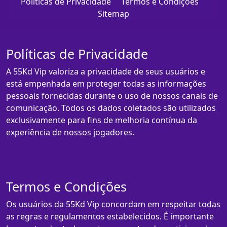
Políticas de Privacidade
Termos e Condições
Sitemap
Políticas de Privacidade
A 55Kd Vip valoriza a privacidade de seus usuários e
está empenhada em proteger todas as informações
pessoais fornecidas durante o uso de nossos canais de
comunicação. Todos os dados coletados são utilizados
exclusivamente para fins de melhoria contínua da
experiência de nossos jogadores.
Termos e Condições
Os usuários da 55Kd Vip concordam em respeitar todas
as regras e regulamentos estabelecidos. É importante