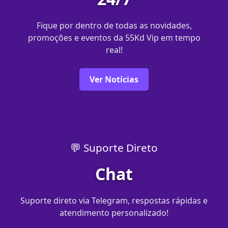
Fique por dentro de todas as novidades,
promoções e eventos da 55Kd Vip em tempo
real!
Ver Notícias
💬 Suporte Direto
Chat
Suporte direto via Telegram, respostas rápidas e
atendimento personalizado!