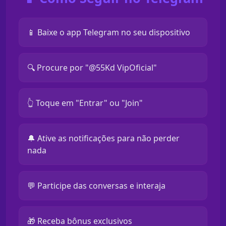
📱 Baixe o app Telegram no seu dispositivo
🔍 Procure por "@55Kd VipOficial"
👆 Toque em "Entrar" ou "Join"
🔔 Ative as notificações para não perder
nada
💬 Participe das conversas e interaja
🎁 Receba bônus exclusivos