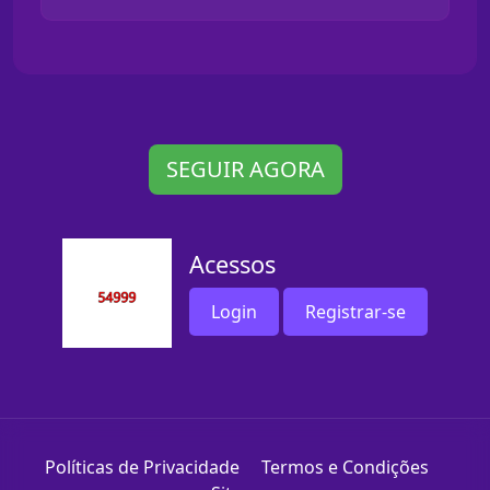
SEGUIR AGORA
Acessos
Login
Registrar-se
Políticas de Privacidade
Termos e Condições