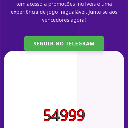
tem acesso a promoções incríveis e uma
experiência de jogo inigualável. Junte-se aos
vencedores agora!
SEGUIR NO TELEGRAM