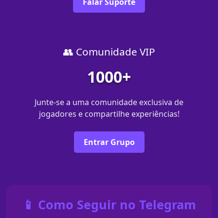
Falar Suporte
👥 Comunidade VIP
1000+
Junte-se a uma comunidade exclusiva de
jogadores e compartilhe experiências!
Entrar Grupo
📱 Como Seguir no Telegram