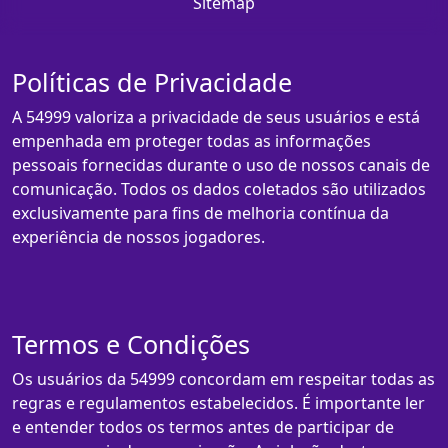
Sitemap
Políticas de Privacidade
A 54999 valoriza a privacidade de seus usuários e está
empenhada em proteger todas as informações
pessoais fornecidas durante o uso de nossos canais de
comunicação. Todos os dados coletados são utilizados
exclusivamente para fins de melhoria contínua da
experiência de nossos jogadores.
Termos e Condições
Os usuários da 54999 concordam em respeitar todas as
regras e regulamentos estabelecidos. É importante ler
e entender todos os termos antes de participar de