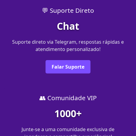
💬 Suporte Direto
Chat
Suporte direto via Telegram, respostas rápidas e
atendimento personalizado!
Falar Suporte
👥 Comunidade VIP
1000+
Junte-se a uma comunidade exclusiva de