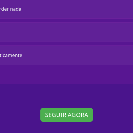
erder nada
a
aticamente
SEGUIR AGORA