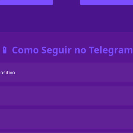
📱 Como Seguir no Telegram
ositivo