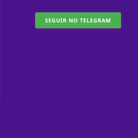
SEGUIR NO TELEGRAM