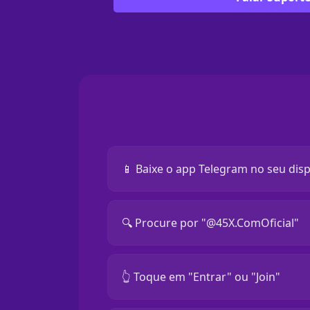
📱 Baixe o app Telegram no seu disp
🔍 Procure por "@45X.ComOficial"
👆 Toque em "Entrar" ou "Join"