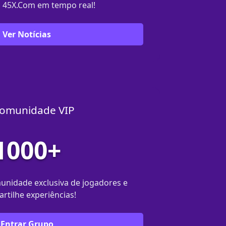
 45X.Com em tempo real!
Ver Notícias
Comunidade VIP
1000+
unidade exclusiva de jogadores e
rtilhe experiências!
Entrar Grupo