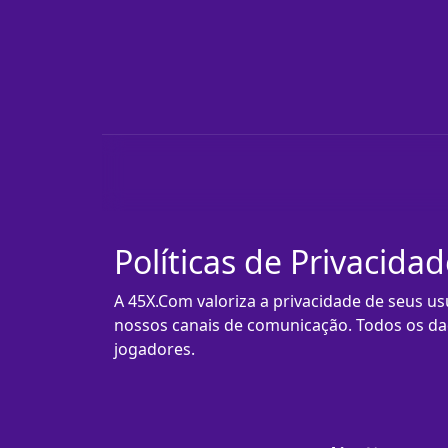
Políticas de Privacida
A 45X.Com valoriza a privacidade de seus u
nossos canais de comunicação. Todos os dad
jogadores.