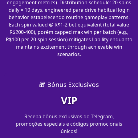
engagement metrics). Distribution schedule: 20 spins
daily × 10 days, engineered para drive habitual login
behavior estabelecendo routine gameplay patterns.
Each spin valued @ R$1-2 bet equivalent (total value
R$200-400), porém capped max win per batch (e.g.,
R$100 per 20-spin session) mitigates liability enquanto
maintains excitement through achievable win
scenarios.
🎁 Bônus Exclusivos
VIP
Receba bônus exclusivos do Telegram,
promoções especiais e códigos promocionais
únicos!