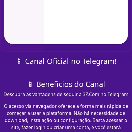
📱 Canal Oficial no Telegram!
📱 Benefícios do Canal
Descubra as vantagens de seguir a 3Z.Com no Telegram
O acesso via navegador oferece a forma mais rápida de
começar a usar a plataforma. Não há necessidade de
download, instalação ou configuração. Basta acessar o
site, fazer login ou criar uma conta, e você estará