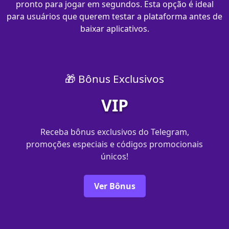
pronto para jogar em segundos. Esta opção é ideal
para usuários que querem testar a plataforma antes de
baixar aplicativos.
🎁 Bônus Exclusivos
VIP
Receba bônus exclusivos do Telegram,
promoções especiais e códigos promocionais
únicos!
Ver Bônus